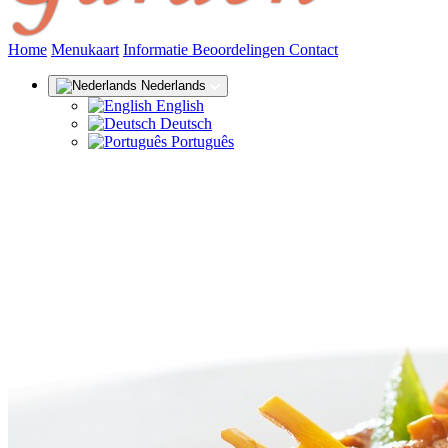
(huidige)
Home
Menukaart
Informatie
Beoordelingen
Contact
Nederlands
English
Deutsch
Português