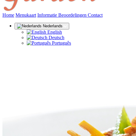
(huidige)
Home
Menukaart
Informatie
Beoordelingen
Contact
Nederlands
English
Deutsch
Português