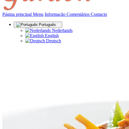
(actual)
Página principal
Menu
Informação
Comentários
Contacto
Português
Nederlands
English
Deutsch