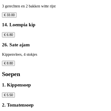
3 gerechten en 2 bakken witte rijst
€ 33.00
14. Loempia kip
€ 6.80
26. Sate ajam
Kippenvlees, 4 stokjes
€ 8.80
Soepen
1. Kippensoep
€ 5.50
2. Tomatensoep