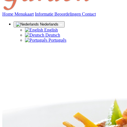
(huidige)
Home
Menukaart
Informatie
Beoordelingen
Contact
Nederlands
English
Deutsch
Português