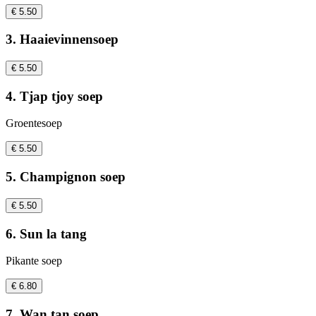
€ 5.50
3. Haaievinnensoep
€ 5.50
4. Tjap tjoy soep
Groentesoep
€ 5.50
5. Champignon soep
€ 5.50
6. Sun la tang
Pikante soep
€ 6.80
7. Wan tan soep