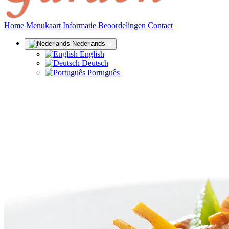
(huidige)
Home
Menukaart
Informatie
Beoordelingen
Contact
Nederlands
English
Deutsch
Português